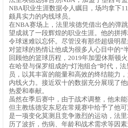
NBA职业生涯数据令人瞩目，场均拿下1
颇具实力的内线球员。
在NBA赛场上，法里埃德凭借出色的弹
望成就了一段辉煌的职业生涯。他的拼搏
令球迷难以忘怀。尽管没有那些超级明星
对篮球的热情让他成为很多人心目中的“半
回顾他的篮球历程，2019年加盟休斯顿
在哈登与保罗组成的“灯泡组合”时代，
员，以其丰富的能量和高效的终结能力，
内线火力。接近双十的数据充分展现了他
热爱和奉献。
虽然在季后赛中，由于战术调整，他未能
但主教练德安东尼在常规赛中给予了他可
是一项变化莫测且竞争激烈的运动，法里
历了波折，伤病、年龄和战术需求等因素