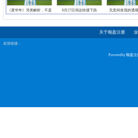
《度华年》另类解析，不是
8月27日润达转债下跌
无意间发现的透
苏容卿太自信，而
0.7%，转股溢价
法，估计你第
关于顺盈注册
业
友情链接：
Powered by
顺盈注