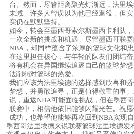
台。然而，尽管距离聚光灯渐远，法里埃
未减。许多人曾误以为他已经退役，但实
实仍在默默坚持。
如今，转会至墨西哥索尔斯墨西卡利队，
一次全新的挑战和机遇。尽管墨西哥联赛
NBA，却同样蕴含了浓厚的篮球文化和
在这里担任核心，与年轻的队友们团结奋
将有机会在异国继续追逐自己的篮球梦想
法削弱对篮球的热爱。
我们应该为法里埃德的选择感到欣喜和骄
梦想，并勇敢追寻，正是值得敬重的事。
说，重返NBA可能面临挑战，但在墨西
联赛中，相信他依旧能够闪耀光芒。祝愿
成功，也希望他能够再次回到NBA实现
墨西哥法里埃德来说联赛篮球法里埃德发