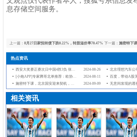
文观点仅代表作者本人，搜狐号系信息发
息存储空间服务。
上一篇：
8月27日家悦转债下跌0.22%，转股溢价率70.47%
下一篇：
施密特下
仅一步之遥
热点资讯
西安大奖赛正赛次日中国4胜3负 张安达周跃龙出局
2024-08-26
北京理想汽车公
[小炮APP]专家腾哥北单推荐：欧协联2串1
2024-08-11
百度，带动A股
施密特下课，北京国安迎来契机，谈判与苏亚雷斯仅一步之遥
2024-09-09
无意间发现的透视表新用法，估计你
相关资讯