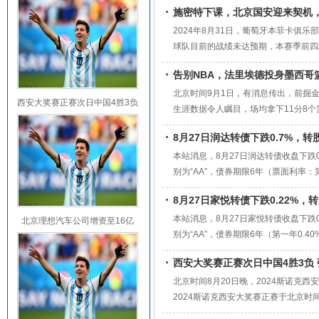
施密特下课，北京国安迎来契机
自己独特的艺术语言，成为当
2024年8月31日，葡萄牙本菲卡俱
球队目前的战绩未达预期，本赛季前四
本菲卡目前的表现并非完全由施密特的
告别NBA，法里埃德投身墨西哥
和转会操作上的失误。这些问题造成了
北京时间9月1日，有消息传出，前掘
西安大奖赛正赛次日中国4胜3负
生涯数据令人瞩目，场均拿下11分8
张安达周
渴望成就了一段辉煌的职业生涯。他的
8月27日润达转债下跌0.7%，转股
热情让他成为很多人心目中的“半兽人”
本站消息，8月27日润达转债收盘下跌0.
别为“AA”，债券期限6年（票面利率：第
正股名润达医疗，正股最新价为11.9元
8月27日家悦转债下跌0.22%，转
法生成，不构成投资建议。
本站消息，8月27日家悦转债收盘下跌0.
北京理想汽车公司增资至16亿
别为“AA”，债券期限6年（第一年0.40
名家家悦，正股最新价为7.81元，转股
西安大奖赛正赛次日中国4胜3负
成，不构成投资建议。
北京时间8月20日晚，2024斯诺克
2024斯诺克西安大奖赛正赛于北京时间
束。这是本赛季WST巡回赛在中国举