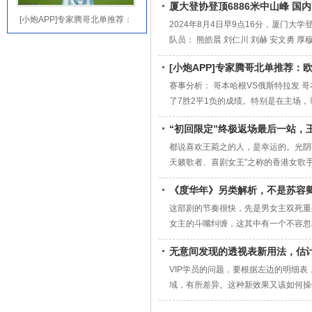
厦大登协登顶6886米中山峰 国
事的首次举办。 正赛第二日共进行了1
[小炮APP]专家腾哥北单推荐：
2024年8月4日早9点16分，厦门
欧协联2
队员： 熊皓晨 刘仁川 刘赫 安文勇 
22号到达磨西镇，于7月23号开始重
[小炮APP]专家腾哥北单推荐：欧
厂铁桥被山洪冲断，行程拉长，于当夜
赛事分析： 哥本哈根VS俄斯特拉发 
了7胜2平1负的成绩。‌特别是在主场，
根在面对桑德捷斯基时具有明显的优势。‌
“初回限定”终极返场最后一站，
播显示，‌哥本哈根在比赛中展现出了较
都说喜欢王菀之的人，是幸运的。光阴
天籁歌者、喜剧女王”之称的香港女歌手
前滩31演艺中心Ending开唱，并于
《度华年》另类解析，不是苏容
的全世界20多个城市和地区，很多地
这部剧的节奏很快，先是男女主双死重
女主的斗嘴纠缠，这其中有一个不容忽
重生之人。 苏容卿与男女主的羁绊 
无意间发现的透视表新用法，估
日他答应李蓉会真待她，会一心一意，
VIP学员的问题，要根据左边的明细
域，有所差异。这种新效果又该如何操作呢
量、金额拉到值。 图片 Step 0