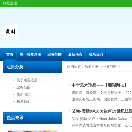
顺盈注册
首页
关于顺盈注册
业务范围
最新动态
联系我们
栏目分类
你的位置：
顺盈注册
>
业务范围
>
关于顺盈注册
中华艺术珍品-----【珊瑚雕-1】
业务范围
摄影师：潘长宏（文学之都居士） 20
最新动态
珊瑚具有防止灾祸、启迪智慧、止血和
联系我们
如来佛的化身，他们把珊瑚作为祭佛的
艾梅-儒勒&#183;达卢19世纪
势，是幸福与永恒的象征，倍受尊宠和
热点资讯
艾梅-儒勒·达卢（Aimé-Jules D
有幸师从两位当时著名的雕塑家：让-巴蒂斯特·卡
Duret）。卡尔波的风格丰富且富