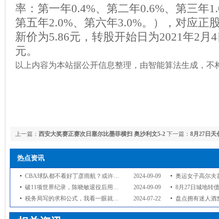
率：第一年0.4%、第二年0.6%、第三年1.
第五年2.0%、第六年3.0%。），对应
新价为5.86元，转股开始日为2021年2月4
元。
以上内容为本站据公开信息整理，由智能算法生成，不
上一篇：
西安大奖赛正赛次日塞尔比墨菲横扫 奥沙利文5-2
下一篇：
8月27日天
热点资讯
CBA球队都不看好丁彦雨航？或许该退役了？
2024-09-09
奥运女子高尔夫首轮：波
破11项世界纪录，陈晓敏退役后用金牌为家乡建设小学
2024-09-09
8月27日城地转债上涨0.
税务局写的求和公式，我看一眼就服了！
2024-07-22
盘点拥有迷人酒窝的韩剧男神！